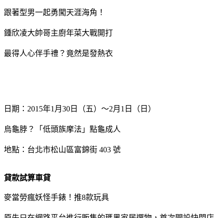
跟著型男一起勇闖天涯海角！
鍾欣凌大帥哥主廚年菜大戰開打
最得人心伴手禮？竟然是發熱衣
日期：2015年1月30日（五）～2月1日（日）
烏龜脖？「低頭族摩法」點龜成人
地點：台北市松山區富錦街 403 號
貸款試算車貸
麥當勞瘋妖怪手錶！推8款玩具
原先只在網路平台進行販售的瑪黑家居選物，首次開設快閃店