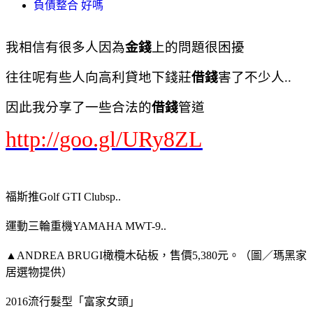
負債整合 好嗎
我相信有很多人因為
金錢
上的問題很困擾
往往呢有些人向高利貸地下錢莊
借錢
害了不少人..
因此我分享了一些合法的
借錢
管道
http://goo.gl/URy8ZL
福斯推Golf GTI Clubsp..
運動三輪重機YAMAHA MWT-9..
▲ANDREA BRUGI橄欖木砧板，售價5,380元。（圖／瑪黑家
居選物提供）
2016流行髮型「富家女頭」