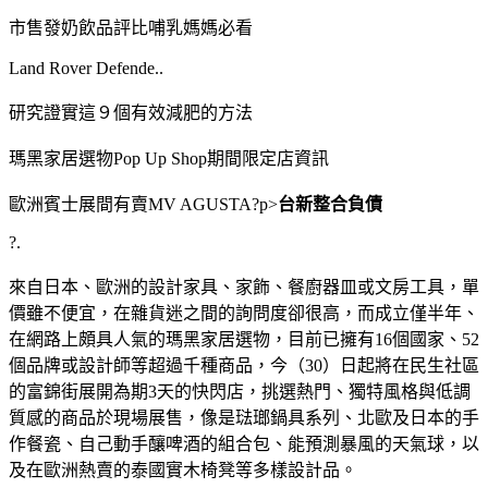
市售發奶飲品評比哺乳媽媽必看
Land Rover Defende..
研究證實這９個有效減肥的方法
瑪黑家居選物Pop Up Shop期間限定店資訊
歐洲賓士展間有賣MV AGUSTA?p>
台新整合負債
?.
來自日本、歐洲的設計家具、家飾、餐廚器皿或文房工具，單
價雖不便宜，在雜貨迷之間的詢問度卻很高，而成立僅半年、
在網路上頗具人氣的瑪黑家居選物，目前已擁有16個國家、52
個品牌或設計師等超過千種商品，今（30）日起將在民生社區
的富錦街展開為期3天的快閃店，挑選熱門、獨特風格與低調
質感的商品於現場展售，像是琺瑯鍋具系列、北歐及日本的手
作餐瓷、自己動手釀啤酒的組合包、能預測暴風的天氣球，以
及在歐洲熱賣的泰國實木椅凳等多樣設計品。