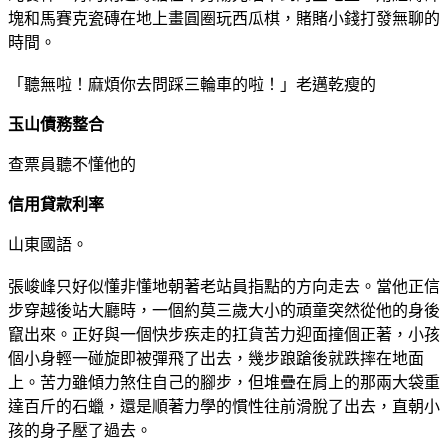
塊和馬賽克瓷磚在地上畫圓圈玩西瓜棋，賭賭小錢打發無聊的
時間。
「聽無啦！麻煩你去問踩三輪車的啦！」老邁乾瘦的
玉山債務整合
查票員聽不懂他的
信用貸款利率
山東國語。
張峻峰只好似懂非懂地朝著老站員指點的方向走去。當他正信
步穿越後站大廳時，一個約莫三歲大小的頑童突然從他的身後
竄出來。正好與一個快步疾走的扛貨苦力迎面撞個正著，小孩
個小身輕一碰旋即被彈飛了出去，幾步踉蹌後就跌摔在地面
上。苦力雖傾力煞住自己的腳步，但堆疊在肩上的那兩大袋重
達百斤的石蠟，還是順著力學的慣性往前滑脫了出去，直朝小
孩的身子壓了過去。