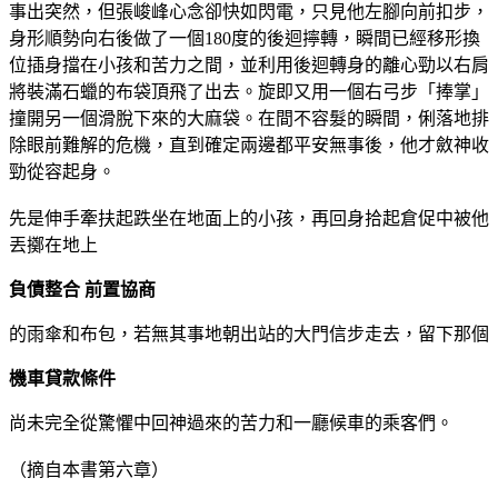
事出突然，但張峻峰心念卻快如閃電，只見他左腳向前扣步，
身形順勢向右後做了一個180度的後迴擰轉，瞬間已經移形換
位插身擋在小孩和苦力之間，並利用後迴轉身的離心勁以右肩
將裝滿石蠟的布袋頂飛了出去。旋即又用一個右弓步「捧掌」
撞開另一個滑脫下來的大麻袋。在間不容髮的瞬間，俐落地排
除眼前難解的危機，直到確定兩邊都平安無事後，他才斂神收
勁從容起身。
先是伸手牽扶起跌坐在地面上的小孩，再回身拾起倉促中被他
丟擲在地上
負債整合 前置協商
的雨傘和布包，若無其事地朝出站的大門信步走去，留下那個
機車貸款條件
尚未完全從驚懼中回神過來的苦力和一廳候車的乘客們。
（摘自本書第六章）