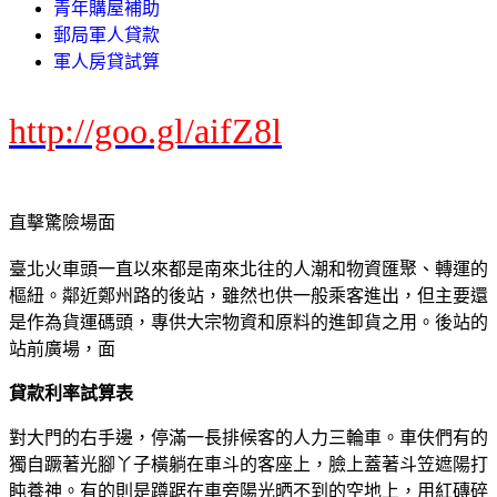
青年購屋補助
郵局軍人貸款
軍人房貸試算
http://goo.gl/aifZ8l
直擊驚險場面
臺北火車頭一直以來都是南來北往的人潮和物資匯聚、轉運的
樞紐。鄰近鄭州路的後站，雖然也供一般乘客進出，但主要還
是作為貨運碼頭，專供大宗物資和原料的進卸貨之用。後站的
站前廣場，面
貸款利率試算表
對大門的右手邊，停滿一長排候客的人力三輪車。車伕們有的
獨自蹶著光腳丫子橫躺在車斗的客座上，臉上蓋著斗笠遮陽打
盹養神。有的則是蹲踞在車旁陽光晒不到的空地上，用紅磚碎