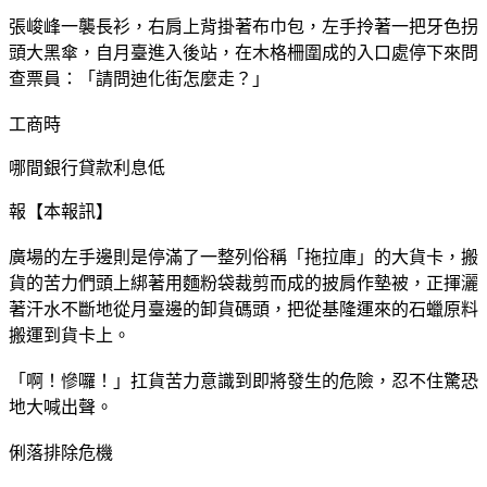
張峻峰一襲長衫，右肩上背掛著布巾包，左手拎著一把牙色拐
頭大黑傘，自月臺進入後站，在木格柵圍成的入口處停下來問
查票員：「請問迪化街怎麼走？」
工商時
哪間銀行貸款利息低
報【本報訊】
廣場的左手邊則是停滿了一整列俗稱「拖拉庫」的大貨卡，搬
貨的苦力們頭上綁著用麵粉袋裁剪而成的披肩作墊被，正揮灑
著汗水不斷地從月臺邊的卸貨碼頭，把從基隆運來的石蠟原料
搬運到貨卡上。
「啊！慘囉！」扛貨苦力意識到即將發生的危險，忍不住驚恐
地大喊出聲。
俐落排除危機